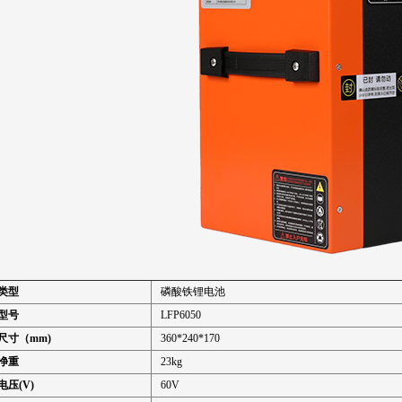
类型
磷酸铁锂电池
型号
LFP6050
尺寸（mm)
360*240*170
净重
23kg
电压(V)
60V