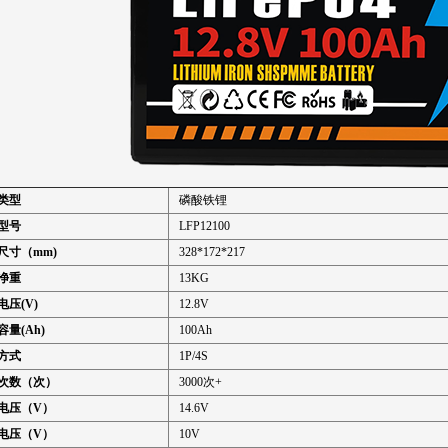
类型
磷酸铁锂
型号
LFP12100
尺寸（mm)
328*172*217
净重
13KG
电压(V)
12.8V
量(Ah)
100Ah
方式
1P/4S
次数（次）
3000次+
电压（V）
14.6V
电压（V）
10V